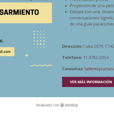
Proyección de una pelí
Debate con una dinámic
conversaciones significa
de una guía paraconver
Dirección:
Cuba 2079, C142
Teléfono:
11 4782-2354
Consultas:
talleresycurs
VER MÁS INFORMACIÓN
Realizado con