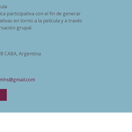
cula
a participativa con el fin de generar
tivas en torno a la película y a través
sación grupal.
8 CABA, Argentina
osmhs@gmail.com