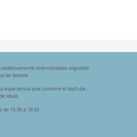
 cuidadosamente seleccionadas seguidas
va de debate.
na experiencia que combine el disfrute
de ideas.
 de 15:30 a 18:20