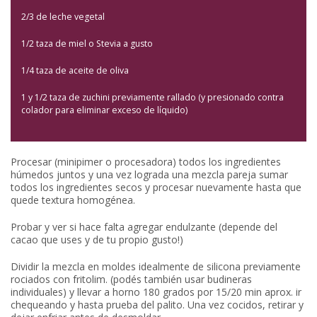
2/3 de leche vegetal
1/2 taza de miel o Stevia a gusto
1/4 taza de aceite de oliva
1 y 1/2 taza de zuchini previamente rallado (y presionado contra
colador para eliminar exceso de líquido)
Procesar (minipimer o procesadora) todos los ingredientes
húmedos juntos y una vez lograda una mezcla pareja sumar
todos los ingredientes secos y procesar nuevamente hasta que
quede textura homogénea.
Probar y ver si hace falta agregar endulzante (depende del
cacao que uses y de tu propio gusto!)
Dividir la mezcla en moldes idealmente de silicona previamente
rociados con fritolim. (podés también usar budineras
individuales) y llevar a horno 180 grados por 15/20 min aprox. ir
chequeando y hasta prueba del palito. Una vez cocidos, retirar y