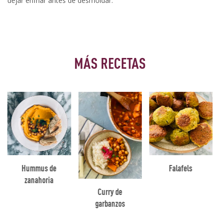
dejar enfriar antes de desmoldar.
MÁS RECETAS
Hummus de
Falafels
zanahoria
Curry de
garbanzos