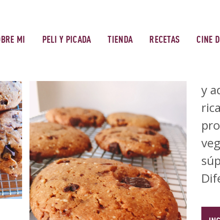
OBRE MI
PELI Y PICADA
TIENDA
RECETAS
CINE 
y a
ric
pro
veg
súp
Dif