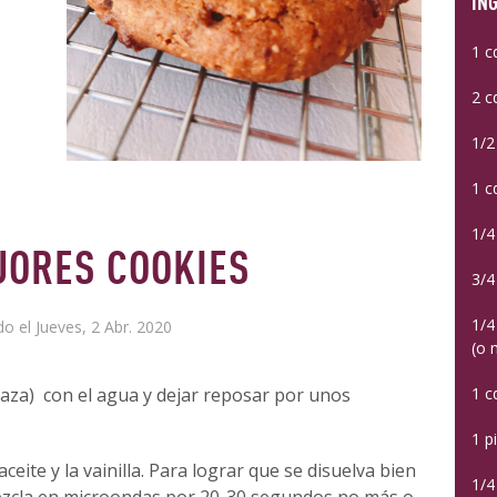
IN
1 c
2 c
1/2
1 c
1/4
JORES COOKIES
3/4
1/4
do el Jueves, 2 Abr. 2020
(o 
inaza) con el agua y dejar reposar por unos
1 c
1 p
eite y la vainilla. Para lograr que se disuelva bien
1/4
ezcla en microondas por 20-30 segundos no más o