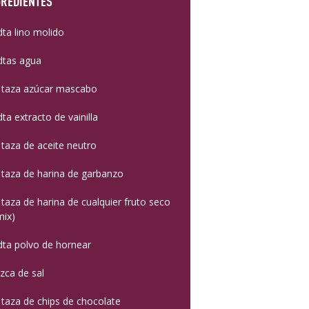
GREDIENTES
dta lino molido
dtas agua
 taza azúcar mascabo
dta extracto de vainilla
 taza de aceite neutro
 taza de harina de garbanzo
 taza de harina de cualquier fruto seco
mix)
dta polvo de hornear
izca de sal
 taza de chips de chocolate