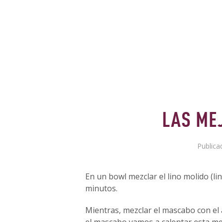
LAS ME
Publica
En un bowl mezclar el lino molido (l
minutos.
Mientras, mezclar el mascabo con el ac
el mascabo vamos a calentar esta m