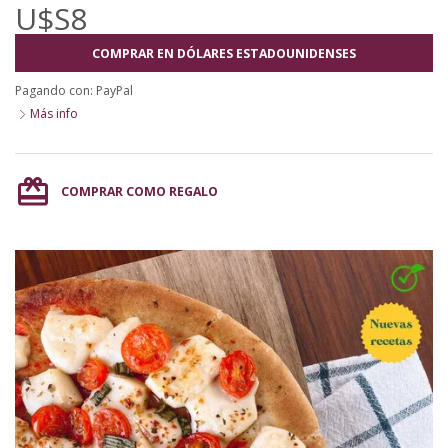
U$S8
COMPRAR EN DÓLARES ESTADOUNIDENSES
Pagando con:
PayPal
Más info
card_giftcard
COMPRAR COMO REGALO