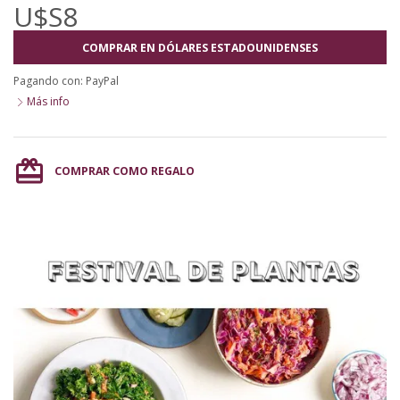
U$S8
COMPRAR EN DÓLARES ESTADOUNIDENSES
Pagando con:
PayPal
Más info
card_giftcard
COMPRAR COMO REGALO