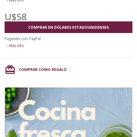
Más info
U$S8
COMPRAR EN DÓLARES ESTADOUNIDENSES
Pagando con:
PayPal
Más info
card_giftcard
COMPRAR COMO REGALO