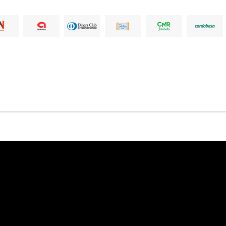
Naranja
CMR
Argencard
Cencosud
Diners
Co