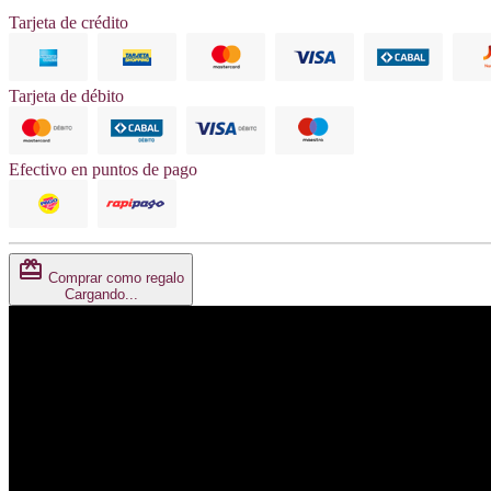
Tarjeta de crédito
Mastercard
American Express
Tarjeta Shopping
Cabal
Visa
Tarjeta de débito
Maestro
Mastercard Débito
Cabal Débito
Visa Débito
Efectivo en puntos de pago
Pago Fácil
Rapipago
card_giftcard
Comprar como regalo
Cargando...